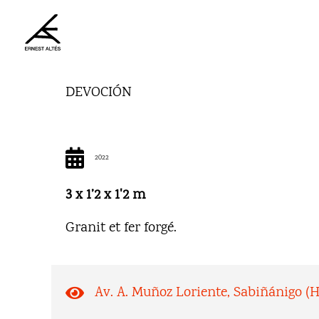
Aller
au
contenu
DEVOCIÓN
2022
3 x 1’2 x 1'2 m
Granit et fer forgé.
Av. A. Muñoz Loriente, Sabiñánigo (H